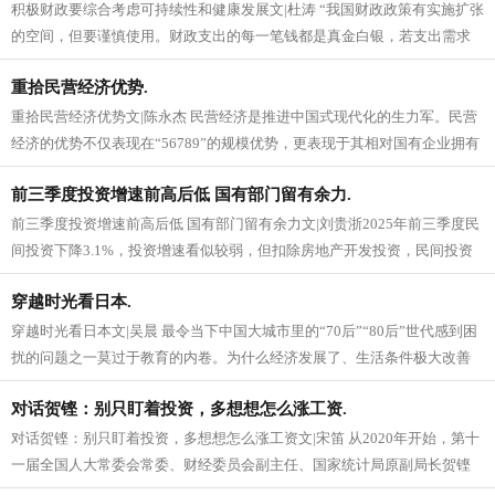
积极财政要综合考虑可持续性和健康发展文|杜涛 “我国财政政策有实施扩张
的空间，但要谨慎使用。财政支出的每一笔钱都是真金白银，若支出需求
大且仍要推进‘减税降费’，...
重拾民营经济优势.
重拾民营经济优势文|陈永杰 民营经济是推进中国式现代化的生力军。民营
经济的优势不仅表现在“56789”的规模优势，更表现于其相对国有企业拥有
更优的效率效益。总体...
前三季度投资增速前高后低 国有部门留有余力.
前三季度投资增速前高后低 国有部门留有余力文|刘贵浙2025年前三季度民
间投资下降3.1%，投资增速看似较弱，但扣除房地产开发投资，民间投资
增长2.1%。由于P...
穿越时光看日本.
穿越时光看日本文|吴晨 最令当下中国大城市里的“70后”“80后”世代感到困
扰的问题之一莫过于教育的内卷。为什么经济发展了、生活条件极大改善
了，教育却更加内卷？...
对话贺铿：别只盯着投资，多想想怎么涨工资.
对话贺铿：别只盯着投资，多想想怎么涨工资文|宋笛 从2020年开始，第十
一届全国人大常委会常委、财经委员会副主任、国家统计局原副局长贺铿
就持续在社交平台账号中发...