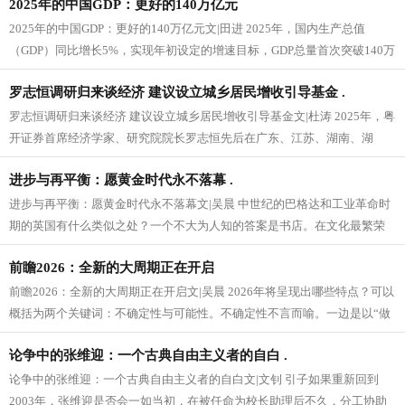
2025年的中国GDP：更好的140万亿元
2025年的中国GDP：更好的140万亿元文|田进 2025年，国内生产总值
（GDP）同比增长5%，实现年初设定的增速目标，GDP总量首次突破140万
亿元。按年...
罗志恒调研归来谈经济 建议设立城乡居民增收引导基金 .
罗志恒调研归来谈经济 建议设立城乡居民增收引导基金文|杜涛 2025年，粤
开证券首席经济学家、研究院院长罗志恒先后在广东、江苏、湖南、湖
北、云南等省份进行了调研...
进步与再平衡：愿黄金时代永不落幕 .
进步与再平衡：愿黄金时代永不落幕文|吴晨 中世纪的巴格达和工业革命时
期的英国有什么类似之处？一个不大为人知的答案是书店。在文化最繁荣
时，巴格达拥有600多家书店...
前瞻2026：全新的大周期正在开启
前瞻2026：全新的大周期正在开启文|吴晨 2026年将呈现出哪些特点？可以
概括为两个关键词：不确定性与可能性。不确定性不言而喻。一边是以“做
交易”为行事逻辑的...
论争中的张维迎：一个古典自由主义者的自白 .
论争中的张维迎：一个古典自由主义者的自白文|文钊 引子如果重新回到
2003年，张维迎是否会一如当初，在被任命为校长助理后不久，分工协助