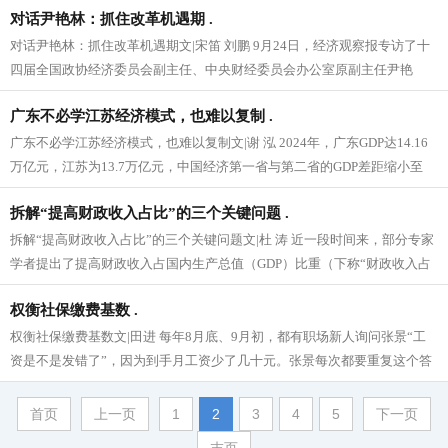
对话尹艳林：抓住改革机遇期 .
对话尹艳林：抓住改革机遇期文|宋笛 刘鹏 9月24日，经济观察报专访了十
四届全国政协经济委员会副主任、中央财经委员会办公室原副主任尹艳
林。在两个小时的交流中，尹...
广东不必学江苏经济模式，也难以复制 .
广东不必学江苏经济模式，也难以复制文|谢 泓 2024年，广东GDP达14.16
万亿元，江苏为13.7万亿元，中国经济第一省与第二省的GDP差距缩小至
4626亿...
拆解“提高财政收入占比”的三个关键问题 .
拆解“提高财政收入占比”的三个关键问题文|杜 涛 近一段时间来，部分专家
学者提出了提高财政收入占国内生产总值（GDP）比重（下称“财政收入占
比”）的建议。财政部...
权衡社保缴费基数 .
权衡社保缴费基数文|田进 每年8月底、9月初，都有职场新人询问张景“工
资是不是发错了”，因为到手月工资少了几十元。张景每次都要重复这个答
案，“因为北京社保缴费基...
首页
上一页
1
2
3
4
5
下一页