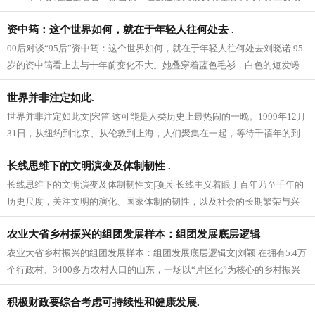
人事工作的第三天就提交一份...
资中筠：这个世界如何，就在于年轻人往何处去 .
00后对谈“95后”资中筠：这个世界如何，就在于年轻人往何处去刘晓诺 95
岁的资中筠看上去与十年前变化不大。她叠穿着蓝色毛衫，白色的短发蜷
曲蓬松，脸颊饱满，手指...
世界并非注定如此.
世界并非注定如此文|宋笛 这可能是人类历史上最热闹的一晚。1999年12月
31日，从纽约到北京、从伦敦到上海，人们聚集在一起，等待千禧年的到
来。这是新世纪的开端...
长线思维下的文明演变及体制韧性 .
长线思维下的文明演变及体制韧性文|项兵 长线主义着眼于百年乃至千年的
历史尺度，关注文明的演化、国家体制的韧性，以及社会的长期繁荣与兴
盛。然而在现实中，尽管部分决...
农业大省乡村振兴的组团发展样本：组团发展底层逻辑
农业大省乡村振兴的组团发展样本：组团发展底层逻辑文|刘颖 在拥有5.4万
个行政村、3400多万农村人口的山东，一场以“片区化”为核心的乡村振兴
变革正悄然改写乡村...
积极财政要综合考虑可持续性和健康发展.