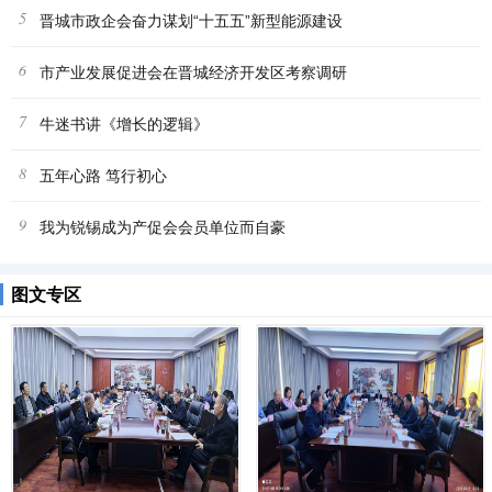
5
晋城市政企会奋力谋划“十五五”新型能源建设
6
市产业发展促进会在晋城经济开发区考察调研
7
牛迷书讲《增长的逻辑》
8
五年心路 笃行初心
9
我为锐锡成为产促会会员单位而自豪
图文专区