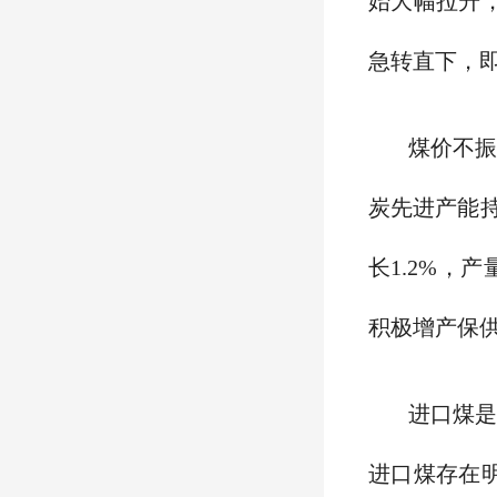
始大幅拉升，
急转直下，
煤价不
炭先进产能持
长1.2%
积极增产保
进口煤
进口煤存在明