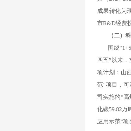
成果转化为现
市R&D经费
（
二
）
围绕“1
四五”以来，
项计划：山
范”项目，可
司实施的“高
化碳59.8
应用示范”项