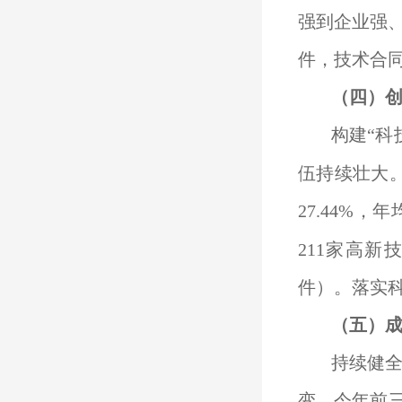
强到企业强、
件，技术合同
（
四
）
构建“科
伍持续壮大。
27.44%，年
211家高新
件）。落实科
（
五
）
持续健全
变。今年前三