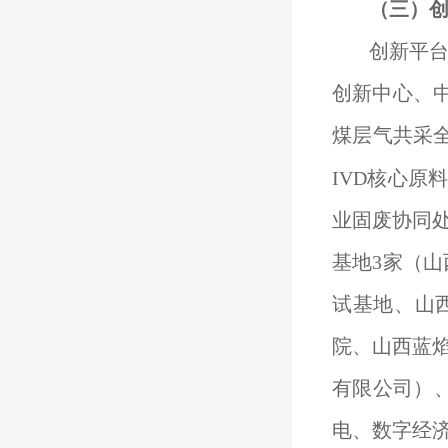
（
三
）
创新平
创新中心、
煤层气共采
IVD核心
业固废协同
基地3家（
试基地、山
院、山西蓝
有限公司）、
电、数字经