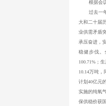
根据会
过去一
大和二十届
业供需矛盾
承压奋进，
稳健步伐。全
100.71%
10.14万吨
计划40亿元的
实施的纯氧
保供稳价获