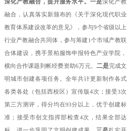
深化产教融合，提升服务水平。
一是
深化产教
融合，认真落实新颁布的《关于深化现代职业
9
教育体系建设改革的意见》，参与
个省级以上
行业产教融合共同体，参与筹建
1
个市域产教联
合体建设，携手景柏服饰申报特色产业学院，
6
二是
横向合作课题到帐经费资助
万元。
完成文
明城市创建各项任务。全年共计更新制作各式
4
各类各处（包括西校区）宣传版
次；接受
3
次
第三方测评，得分均在
93
分以上，优于创建标
准；接受市创文指挥部检查
4
次，结果全部达
标，进一步巩固了文明创建成果。
三是
扎实开