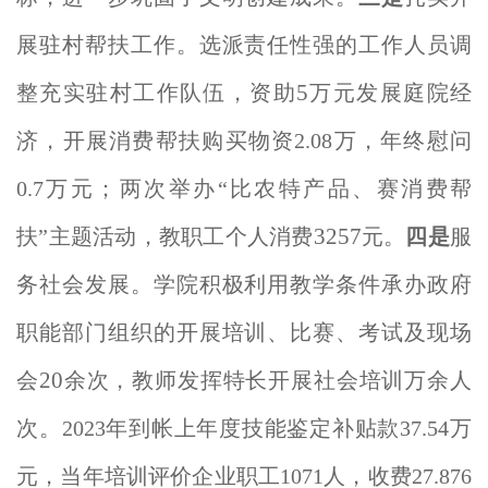
展驻村帮扶工作。选派责任性强的工作人员调
5
整充实驻村工作队伍，资助
万元发展庭院经
济，开展消费帮扶购买物资
2.08
万，年终慰问
0.7
万元；两次举办
“
比农特产品、赛消费帮
3257
扶
”
主题活动，教职工个人消费
元。
四是
服
务社会发展。学院积极利用教学条件承办政府
职能部门组织的开展培训、比赛、考试及现场
20
会
余次，教师发挥特长开展社会培训万余人
次。
2023
年到帐上年度技能鉴定补贴款
37.54
万
元，当年培训评价企业职工
1071
人，收费
27.876