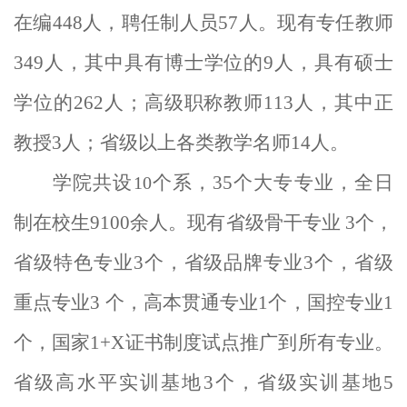
在编
448
人，聘任制人员
57
人。现有专任教师
349
人，其中具有博士学位的
9
人，具有硕士
学位的
262
人；高级职称教师
113
人，其中正
教授
3
人；省级以上各类教学名师
14
人。
学院共设
个系，
35
个大专专业，全日
10
制在校生
9100
余人。现有省级骨干专业
3
个，
省级特色专业
3
个，省级品牌专业
3
个，省级
重点专业
3
个，高本贯通专业
1
个，国控专业
1
个，国家
1+X
证书制度试点推广到所有专业。
省级高水平实训基地
3
个，省级实训基地
5