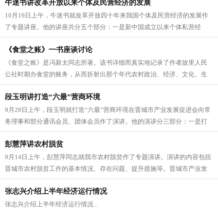
牛迷书讲改革开放以来个体及民营经济的发展
10月19日上午，牛迷书就改革开放四十年来我国个体及民营经济的发展作
了专题讲座。他的讲座共分五个部分：一是新中国成立以来个体私营经
济；二是改革开放以来我...
《食堂之账》一书座谈讨论
《食堂之账》是冯新太同志所著。该书详细而真实地记录了作者故里人民
公社时期办食堂的账务，从而折射出那个年代农村政治、经济、文化、生
产、生活方方面面...
段玉明讲打造“六最”营商环境
9月28日上午，段玉明就打造“六最”营商环境在晋城市产业发展促进会向常
务理事和部分通讯会员、团体会员作了演讲。他的演讲分三部分：一是打
造“六最”...
彭慧萍讲农村脱贫
9月14日上午，彭慧萍同志就我市农村脱贫作了专题演讲。演讲的内容包括
晋城市农村脱贫工作的基本情况、存在问题、提升措施等。晋城市产业发
展促进会部分常务...
张志兴介绍上半年经济运行情况
张志兴介绍上半年经济运行情况...