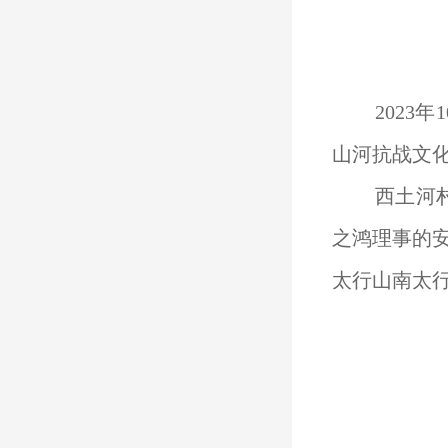
2023
年
1
山河抗战文
西土河
之鸿理事的
太行山南太