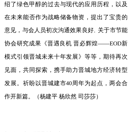
绍了绿色甲醇的过去与现代的应用历程，以及
在未来能否作为战略储备物资，提出了宝贵的
意见，与会人员
初次沟通效果良好
关于
市节能
。
协会研究成果《晋遇良机
晋必辉煌——
EOD
新
模式引领晋城未来十年发展》等等，期待再次
见面，共同探索，携手助力晋城地方经济转型
发展。祈盼以晋城建市
40
周年为起点，两会合
作开新篇
。（杨
建平 杨
欣然 司
莎莎）