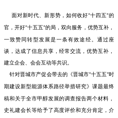
面对新时代、新形势，如
何
收好
十四五
的
“
”
官，开好
十五五
的局，双向服务，优势互补，
“
”
一致赞同
转型发展是一条有效途经。通过座
谈，达成了信息共享，经常交流，优势互补，
建立企会、会会
互动
等共识。
针对晋城市产促会带去的《晋城市
十五五
时
“
”
期建
设
新型能源体系路径举措研究》课题最终
稿和关于全市甲醇发展的调查报告两个材料，
史礼建会长等给予了高度评价和充分肯定，
介