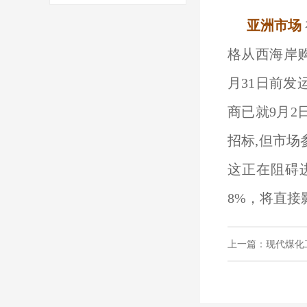
亚洲市场
格从西海岸购
月31日前发
商已就9月2
招标,但市
这正在阻碍
8%，将直接
上一篇：现代煤化工