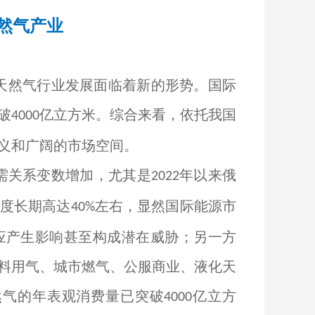
然气产业
天然气行业发展面临着新的形势。国际
破
亿立方米。综合来看，依托我国
4000
义和广阔的市场空间。
需关系变数增加，尤其是
年以来俄
2022
度长期高达
左右，显然国际能源市
40%
应产生影响甚至构成潜在威胁；另一方
料用气、城市燃气、公服商业、液化天
然气的年表观消费量已突破
亿立方
4000