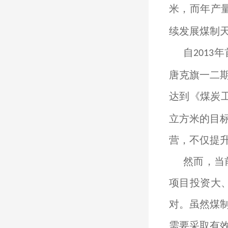
米，而年产
续发展煤制
自
年
2013
唐克旗一二
达到《煤炭工
立方米的目
营，不仅提
然而，当
项目投资大
对。虽然煤
需要采取有