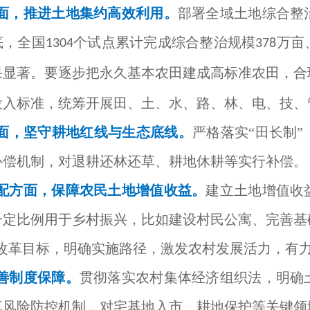
面，推进土地集约高效利用。
部署全域土地综合整
底，全国
个试点累计完成综合整治规模
万亩
1304
378
果显著。要逐步把永久基本农田建成高标准农田，合
投入标准，统筹开展田、土、水、路、林、电、技、
面，坚守耕地红线与生态底线。
严格落实“田长制
补偿机制，对退耕还林还草、耕地休耕等实行补偿。
配方面，保障农民土地增值收益。
建立土地增值收
一定比例用于乡村振兴，比如建设村民公寓、完善基
改革目标，明确实施路径，激发农村发展活力，有
善制度保障。
贯彻落实农村集体经济组织法，明确
革风险防控机制，对宅基地入市、耕地保护等关键领