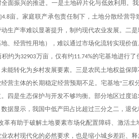
村全面振兴的推进。一是土地碎片化与低效利用。我
的
亩。家庭联产承包责任制下，土地分散经营导
4.8
劳动生产率难以显著提升，制约现代农业发展。二是
基地、经营性用地），难以通过市场化流转实现价值
面积约为
万亩，仅有约
的宅基地进行了
32903
11.74%
，未能转化为乡村发展要素。三是农民土地权益保障
业经营主体的长期稳定经营预期不足。宅基地“三权
道。四是生态保护与开发不够均衡。部分地区过度追
。数据显示，我国中低产田占比超过三分之二，退化
改革有助于破解土地要素市场化配置障碍、激活土
农业农村现代化的必然要求，也是缩小城乡差距、释