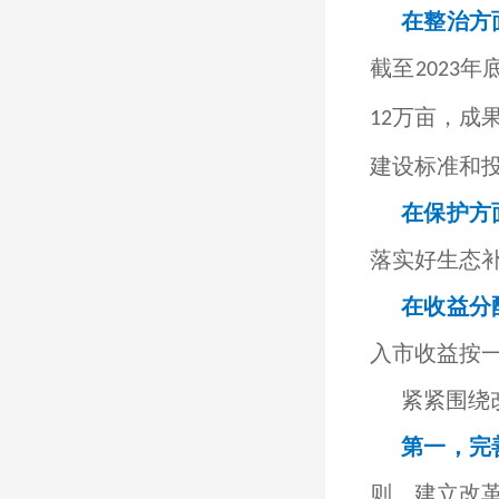
在整治方
截至
年
2023
万亩，成
12
建设标准和
在保护方
落实好生态
在收益分
入市收益按
紧紧围绕
第一，完
则。建立改