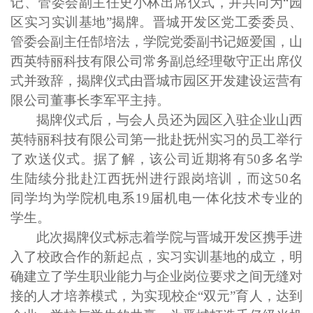
记、管委会副主任史小林出席仪式，并共同为“园
区实习实训基地”揭牌。晋城开发区党工委委员、
管委会副主任郜培法，学院党委副书记姬爱国，山
西英特丽科技有限公司常务副总经理敬守正出席仪
式并致辞，揭牌仪式由晋城市园区开发建设运营有
限公司董事长李军平主持。
揭牌仪式后，与会人员还为园区入驻企业山西
英特丽科技有限公司第一批赴抚州实习的员工举行
了欢送仪式。据了解，该公司近期将有
50
多名学
生陆续分批赴江西抚州进行跟岗培训，而这
50
名
同学均为学院机电系
19
届机电一体化技术专业的
学生。
此次揭牌仪式标志着学院与晋城开发区携手进
入了校政合作的新起点，实习实训基地的成立，明
确建立了学生职业能力与企业岗位要求之间无缝对
接的人才培养模式，为实现校企“双元”育人，达到