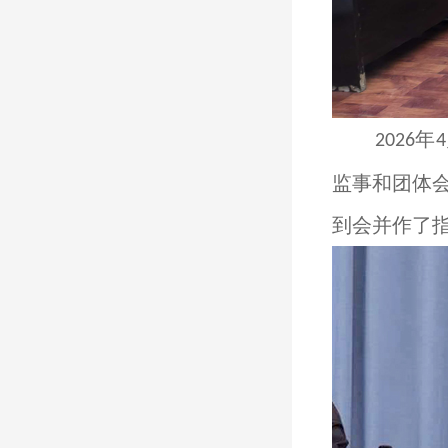
年
2026
4
监事和团体
到会并作了