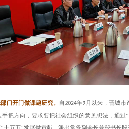
托部门开门做课题研究。
自
年
月以来，晋城市
2024
9
入手把方向，要求要把社会组织的意见想法，通过
市“十五五”发展做贡献。派出常务副会长兼秘书长