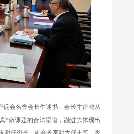
产促会名誉会长牛迷书，会长牛雷鸣从
“真”
做课题的合法渠道，融进去体现出
段玉明任组长，副会长李明太任主笔，吸