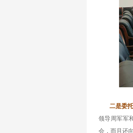
二是委
领导周军军
会，而且还