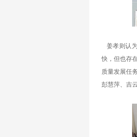
姜孝则认为
快，但也存
质量发展任
彭慧萍、吉