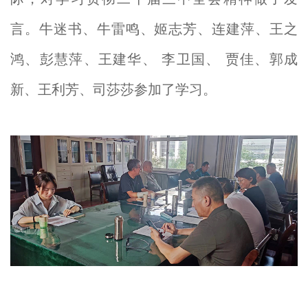
言。牛迷书、牛雷鸣、姬志芳、连建萍、王之
鸿、彭慧萍、王建华、 李卫国、 贾佳、郭成
新、王利芳、司莎莎参加了学习。