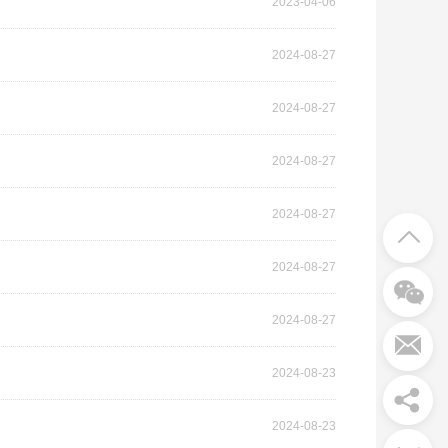
2023-04-06
2024-08-27
2024-08-27
2024-08-27
2024-08-27
2024-08-27
2024-08-27
2024-08-23
2024-08-23