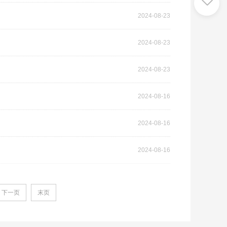
2024-08-23
2024-08-23
2024-08-23
2024-08-16
2024-08-16
2024-08-16
下一页
末页