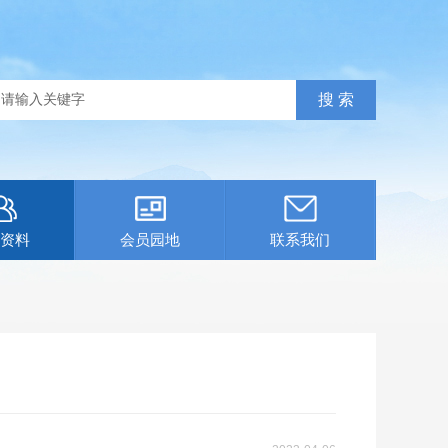
资料
会员园地
联系我们