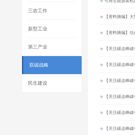
可再生能源装机
三农工作
【资料摘编】大
新型工业
【资料摘编】仇
第三产业
【关注碳达峰碳
【关注碳达峰碳
双碳战略
【关注碳达峰碳
民生建设
【关注碳达峰碳
【关注碳达峰碳
【关注碳达峰碳