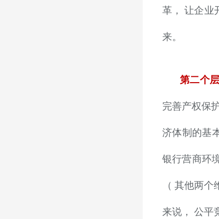
革， 让企业
来。
第二个
完善产权保
济体制的基
银行营商环
（ 其他两个
来说， 公平