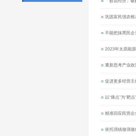
「数说经济」破解
巩固富民强农根
不能把抹黑民企
2023年太原能
重新思考产业政
促进更多经营主
以“痛点”为“靶点
精准回应民营企
依托强镇做强做