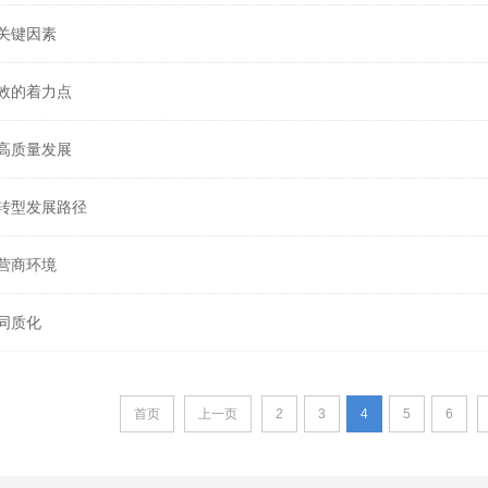
关键因素
效的着力点
高质量发展
转型发展路径
营商环境
同质化
首页
上一页
2
3
4
5
6