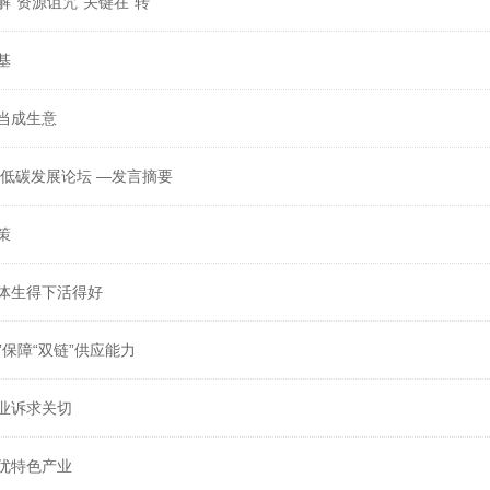
“资源诅咒”关键在“转”
基
当成生意
源低碳发展论坛 —发言摘要
策
体生得下活得好
”保障“双链”供应能力
业诉求关切
优特色产业