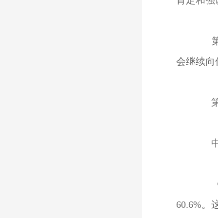
肯定和强
第一
会继续向
第二
中国
《2
60.6