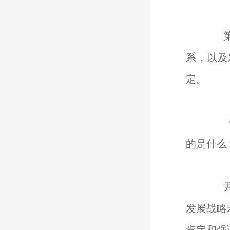
第四
系，以及
定。
《2
的是什么
尹稚
发展战略