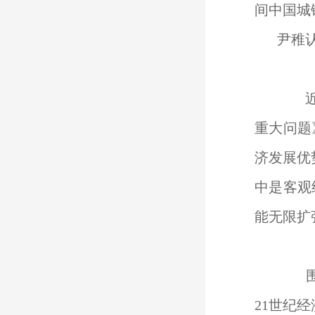
间中国城
尹稚
近日
重大问题
济发展优
中是客观
能无限扩
围绕
21世纪