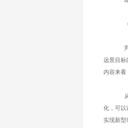
城镇
《2
尹稚
远景目标
内容来看
从党
化，可以
实现新型