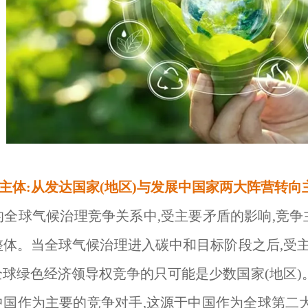
争主体:从发达国家(地区)与发展中国家两大阵营转向
球气候治理竞争关系中,受主要矛盾的影响,竞争主
体。当全球气候治理进入碳中和目标阶段之后,受主
球绿色经济领导权竞争的只可能是少数国家(地区)
中国作为主要的竞争对手,这源于中国作为全球第二