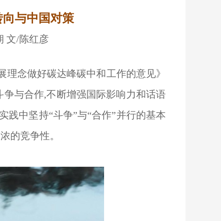
转向与中国对策
期 文/陈红彦
发展理念做好碳达峰碳中和工作的意见》
斗争与合作,不断增强国际影响力和话语
实践中坚持“斗争”与“合作”并行的基本
越浓的竞争性。