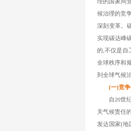
理的国家间竞
候治理的竞
深刻变革。
实现碳达峰碳
的,不仅是自
全球秩序和规
到全球气候
(一)竞
自20世纪9
关气候责任的
发达国家(地