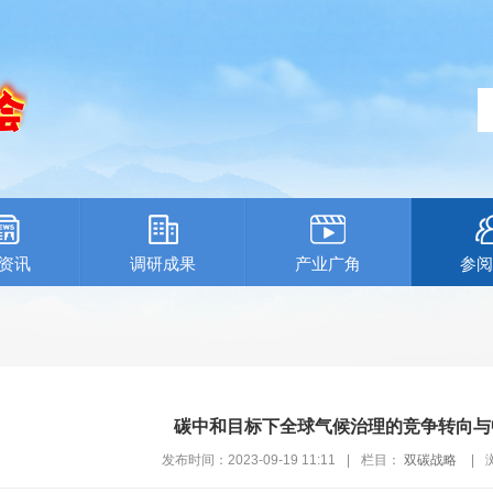
资讯
调研成果
产业广角
参阅
碳中和目标下全球气候治理的竞争转向与
发布时间：2023-09-19 11:11
|
栏目：
双碳战略
|