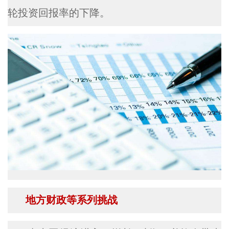
轮投资回报率的下降。
地方财政等系列挑战