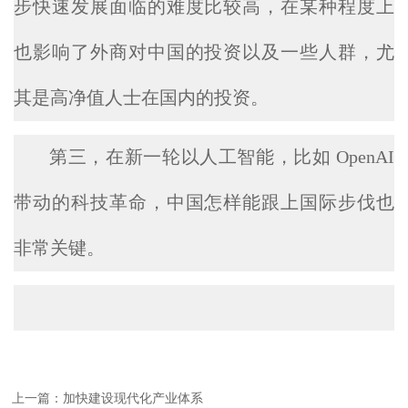
步快速发展面临的难度比较高，在某种程度上
也影响了外商对中国的投资以及一些人群，尤
其是高净值人士在国内的投资。
第三，在新一轮以人工智能，比如 OpenAI
带动的科技革命，中国怎样能跟上国际步伐也
非常关键。
上一篇：加快建设现代化产业体系