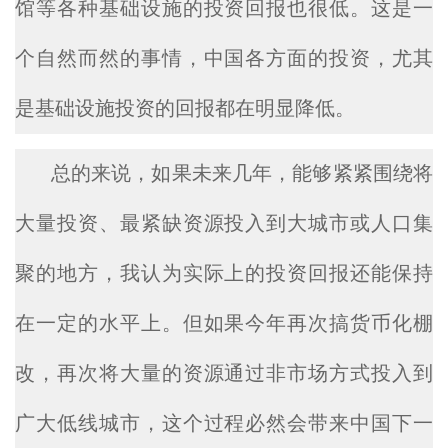
馆等各种基础设施的投资回报也很低。这是一
个自然而然的事情，中国各方面的投资，尤其
是基础设施投资的回报都在明显降低。
总的来说，如果未来几年，能够紧紧围绕将
大量投资、最紧缺资源投入到大城市或人口集
聚的地方，我认为实际上的投资回报还能保持
在一定的水平上。但如果今年再次搞货币化棚
改，再次将大量的资源通过非市场方式投入到
广大低线城市，这个过程必然会带来中国下一