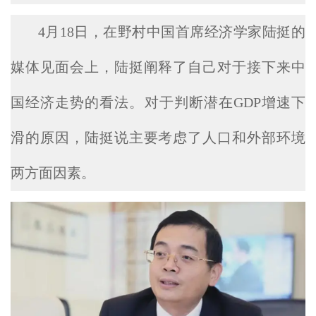
4月18日，在野村中国首席经济学家陆挺的
媒体见面会上，陆挺阐释了自己对于接下来中
国经济走势的看法。对于判断潜在GDP增速下
滑的原因，陆挺说主要考虑了人口和外部环境
两方面因素。