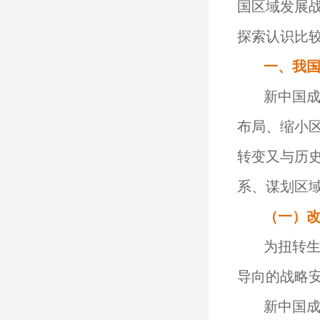
国区域发展
探索认识比较
一、
我
新中国成
布局、缩小
转变又与历
系、谋划区
（一）
为扭转
导向的战略
新中国