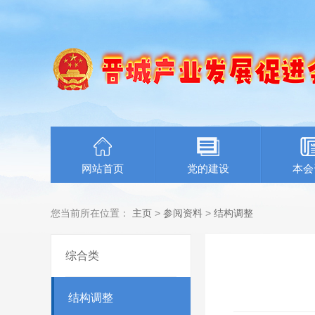
网站首页
党的建设
本会
您当前所在位置：
主页
>
参阅资料
>
结构调整
综合类
结构调整