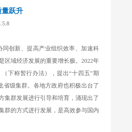
质量跃升
.5.8
协同创新、提高产业组织效率、加速科
区域经济发展的重要增长极。2022年
（下称暂行办法），提出“十四五”期
一批省级集群。各地方政府也积极出台了
方集群发展进行引导和培育，涌现出了
集群的方式进行发展，是高效参与国内