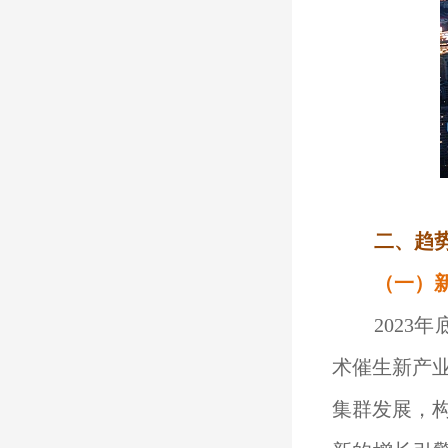
二、趋
（一）
2023
术催生新产
集群发展，