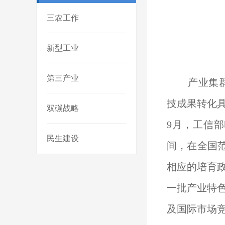
三农工作
新型工业
第三产业
产业集
技成果转化具
双碳战略
9月，工信
民生建设
间，在全国
相应的培育
一批产业特
及国际市场