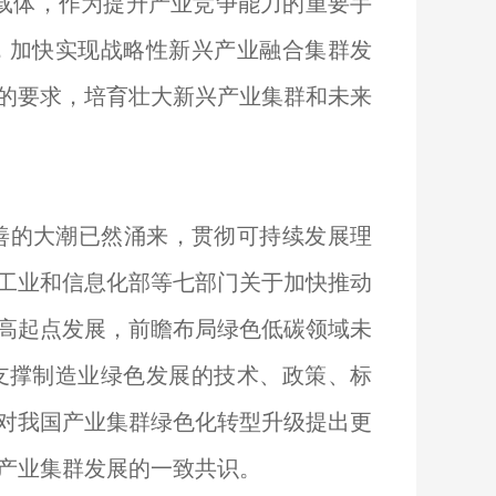
载体，作为提升产业竞争能力的重要手
，加快实现战略性新兴产业融合集群发
的要求，培育壮大新兴产业集群和未来
善的大潮已然涌来，贯彻可持续发展理
工业和信息化部等七部门关于加快推动
高起点发展，前瞻布局绿色低碳领域未
支撑制造业绿色发展的技术、政策、标
对我国产业集群绿色化转型升级提出更
产业集群发展的一致共识。