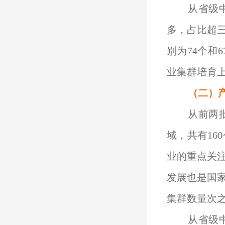
从省级
多，占比超
别为74个和
业集群培育
（二）
从前两
域，共有16
业的重点关
发展也是国
集群数量次之
从省级中