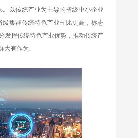
5%。以传统产业为主导的省级中小企业
，省级集群传统特色产业占比更高，标志
分发挥传统特色产业优势，推动传统产
群大有作为。