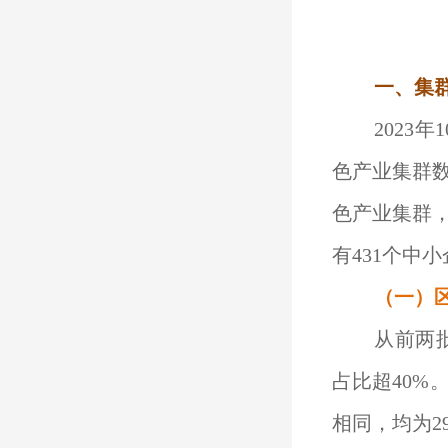
一、集
2023
色产业集群数
色产业集群
有431个中
（一）
从前两
占比超40%
相同，均为2