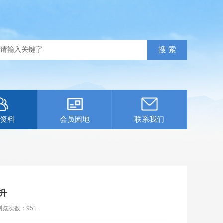
资料
会员园地
联系我们
升
浏览次数：
951