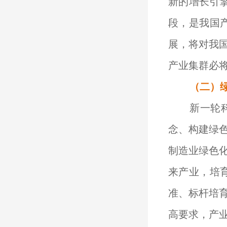
新的增长引
段，是我国
展，将对我
产业集群必
（二）
新一轮
念、构建绿
制造业绿色
来产业，培
准、标杆培
高要求，产