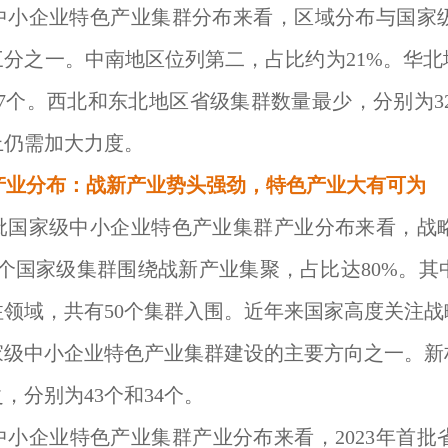
中小企业特色产业集群分布来看，区域分布与国家
三分之一。中南地区位列第二，占比约为
21%。华
67个。西北和东北地区省级集群数量最少，分别为3
上仍需加大力度。
产业分布：战新产业势头强劲，特色产业大有可为
批国家级中小企业特色产业集群产业分布来看，战
0个国家级集群围绕战新产业集聚，占比达80%。
注领域，共有50个集群入围。近年来国家高度关注
家级中小企业特色产业集群建设的主要方向之一。新
，分别为43个和34个。
小企业特色产业集群产业分布来看，2023年首