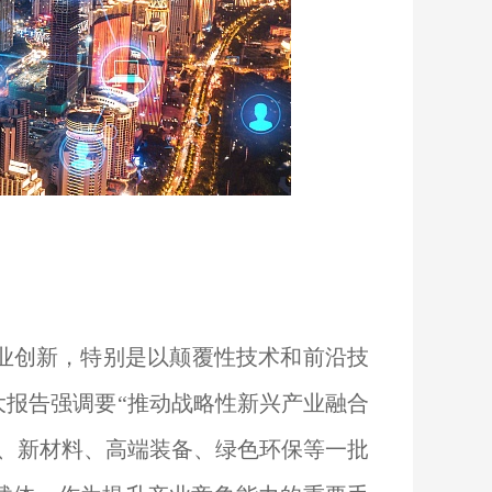
产业创新，特别是以颠覆性技术和前沿技
大报告强调要“推动战略性新兴产业融合
、新材料、高端装备、绿色环保等一批